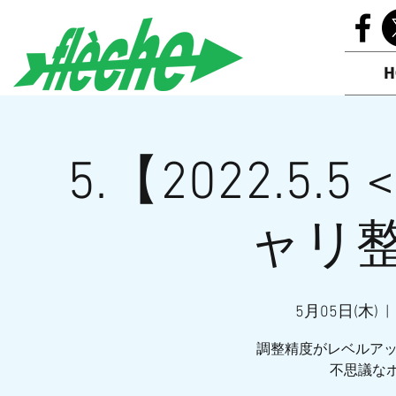
H
5.【2022.5.5 
ャリ整
5月05日(木)
  |  
調整精度がレベルア
不思議なポ