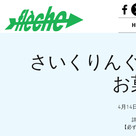
H
さいくりん
お
4月14日
【必