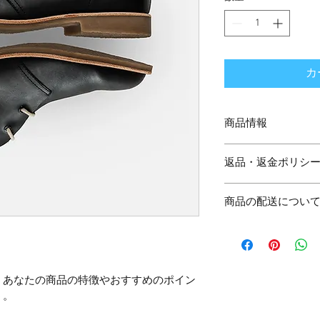
カ
商品情報
商品の詳細を入力し
返品・返金ポリシ
明に加え、商品の特
しましょう。
返品・返金規約を入
商品の配送につい
だけなかった場合の
ましょう。規約の内
配送地域、料金、所
頼を獲得し、安心し
する情報を入力して
とで、お客様の信頼
ただけます。
。あなたの商品の特徴やおすすめのポイン
う。